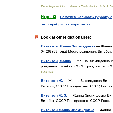
Žinduolių
pavadinimų
žodynas
. -
Ekologijos
inst
.
l
-
kla
.
R
.
Ma
Игры ⚽
Поможем написать курсовую
серебристая мармозетка
Look at other dictionaries:
Витензон, Жанна Зискиндовна
— Жанна З
04 26) (83 года) Место рождения: Витеб
Витензон, Жанна
— Жанна Зискиндовна Ви
рождения: Витебск, СССР Гражданство: С
Википедия
Витензон Ж.
— Жанна Зискиндовна Витенз
Витебск, СССР Гражданство: СССР, Росс
Витензон Ж. З.
— Жанна Зискиндовна Вите
Витебск, СССР Гражданство: СССР, Росс
Витензон Жанна Зискиндовна
— Жанна З