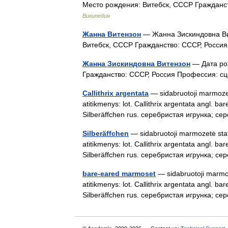
Место рождения: Витебск, СССР Гражданс
Википедия
Жанна Витензон
— Жанна Зискиндовна Вит
Витебск, СССР Гражданство: СССР, Росс
Жанна Зискиндовна Витензон
— Дата рож
Гражданство: СССР, Россия Профессия: 
Callithrix argentata
— sidabruotoji marmozetė
atitikmenys: lot. Callithrix argentata angl. 
Silberäffchen rus. серебристая игрунка;
Silberäffchen
— sidabruotoji marmozetė statu
atitikmenys: lot. Callithrix argentata angl. 
Silberäffchen rus. серебристая игрунка;
bare-eared marmoset
— sidabruotoji marmoze
atitikmenys: lot. Callithrix argentata angl. 
Silberäffchen rus. серебристая игрунка;