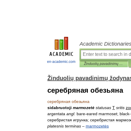
Academic Dictionarie
en-academic.com
Žinduolių pavadinimų žodynas
Žinduolių pavadinimų žodyna
серебряная обезьяна
серебряная
обезьяна
sidabruotoji
marmozetė
statusas
T
sritis
zo
argentata
angl
.
bare
-
eared
marmoset
;
black
-
серебристая
игрунка
;
серебристая
мармоз
platesnis
terminas
–
marmozetės