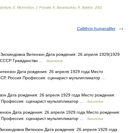
žeikytė
,
E
.
Mickevičius
,
J
.
Prūsaitė
,
K
.
Baranauskas
,
R
.
Baleišis
.
2002
.
Callithrix humeralifer
искиндовна Витензон Дата рождения: 26 апреля 1929(1929
ск, СССР Гражданство …
Википедия
тензон Дата рождения: 26 апреля 1929 года Место
ССР, Россия Профессия: сценарист мультипликатор …
он Дата рождения: 26 апреля 1929 года Место рождения:
ия Профессия: сценарист мультипликатор …
Википедия
нзон Дата рождения: 26 апреля 1929 года Место рождения:
ия Профессия: сценарист мультипликатор …
Википедия
искиндовна Витензон Дата рождения: 26 апреля 1929 года