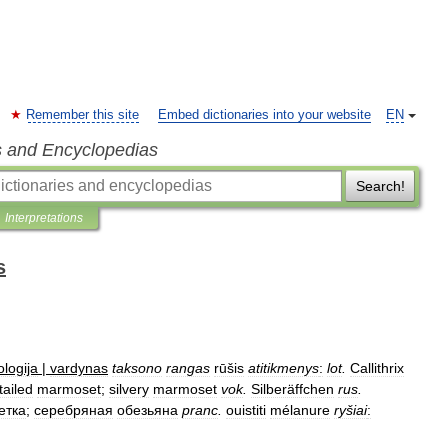
Remember this site
Embed dictionaries into your website
EN
s and Encyclopedias
Search!
Interpretations
s
ologija
|
vardynas
taksono
rangas
rūšis
atitikmenys
:
lot
.
Callithrix
tailed
marmoset
;
silvery
marmoset
vok
.
Silberäffchen
rus
.
етка
;
серебряная
обезьяна
pranc
.
ouistiti
mélanure
ryšiai
: