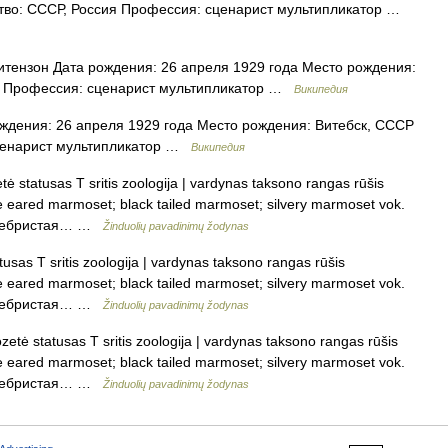
тво: СССР, Россия Профессия: сценарист мультипликатор …
ензон Дата рождения: 26 апреля 1929 года Место рождения:
ия Профессия: сценарист мультипликатор …
Википедия
дения: 26 апреля 1929 года Место рождения: Витебск, СССР
сценарист мультипликатор …
Википедия
 statusas T sritis zoologija | vardynas taksono rangas rūšis
bare eared marmoset; black tailed marmoset; silvery marmoset vok.
 серебристая… …
Žinduolių pavadinimų žodynas
sas T sritis zoologija | vardynas taksono rangas rūšis
bare eared marmoset; black tailed marmoset; silvery marmoset vok.
 серебристая… …
Žinduolių pavadinimų žodynas
tė statusas T sritis zoologija | vardynas taksono rangas rūšis
bare eared marmoset; black tailed marmoset; silvery marmoset vok.
 серебристая… …
Žinduolių pavadinimų žodynas